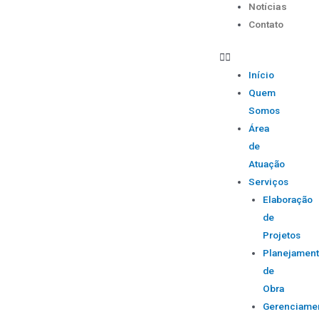
Notícias
Contato
Início
Quem
Somos
Área
de
Atuação
Serviços
Elaboração
de
Projetos
Planejamen
de
Obra
Gerenciame