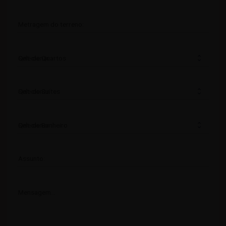
Metragem do terreno:
Qnt. de Quartos
Qnt. de Suítes
Qnt. de Banheiro
Assunto:
Mensagem…